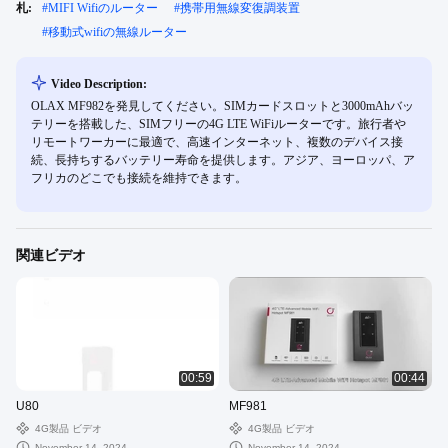
札:
#
MIFI Wifiのルーター
#
携帯用無線変復調装置
#
移動式wifiの無線ルーター
Video Description:
OLAX MF982を発見してください。SIMカードスロットと3000mAhバッ
テリーを搭載した、SIMフリーの4G LTE WiFiルーターです。旅行者や
リモートワーカーに最適で、高速インターネット、複数のデバイス接
続、長持ちするバッテリー寿命を提供します。アジア、ヨーロッパ、ア
フリカのどこでも接続を維持できます。
関連ビデオ
00:59
00:44
U80
MF981
4G製品 ビデオ
4G製品 ビデオ
November 14, 2024
November 14, 2024