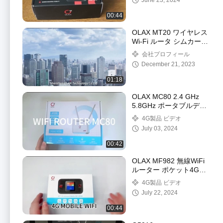
June 23, 2024
デム 4g wifi
00:44
OLAX MT20 ワイヤレス
Wi-Fi ルータ シムカード
150 Mbps
会社プロフィール
December 21, 2023
01:18
OLAX MC80 2.4 GHz
5.8GHz ポータブルデザ
イン ポータブルWiFiル
4G製品 ビデオ
ーター Fdd
July 03, 2024
B1/3/7/8/20/28/38/40
/41
00:42
OLAX MF982 無線WiFi
ルーター ポケット4G
LTE ポケットWiFiモバ
4G製品 ビデオ
イル 150Mbps
July 22, 2024
00:44