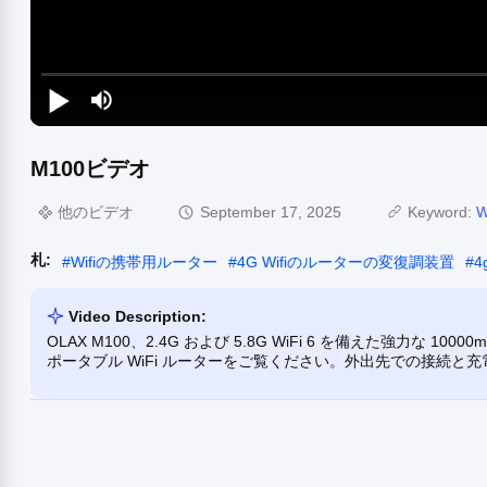
M100ビデオ
他のビデオ
September 17, 2025
Keyword:
札:
#
Wifiの携帯用ルーター
#
4G Wifiのルーターの変復調装置
#
4
Video Description:
OLAX M100、2.4G および 5.8G WiFi 6 を備えた強力な 
ポータブル WiFi ルーターをご覧ください。外出先での接続と