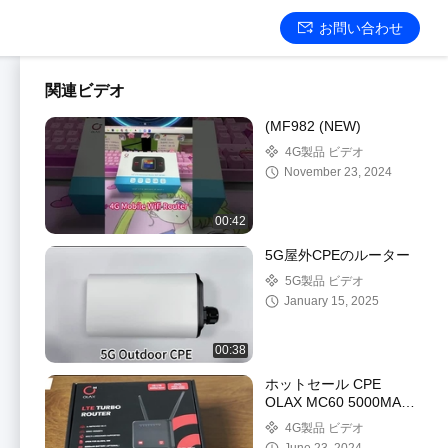
お問い合わせ
関連ビデオ
(MF982 (NEW)
4G製品 ビデオ
November 23, 2024
00:42
5G屋外CPEのルーター
5G製品 ビデオ
January 15, 2025
00:38
ホットセール CPE
OLAX MC60 5000MAH
バッテリー 4g lte wifi ル
4G製品 ビデオ
ータ 4g CPE ルータ モ