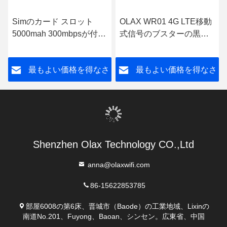
Simのカード スロット
OLAX WR01 4G LTE移動
5000mah 300mbpsが付い
式信号のブスターの黒
ているOLAX AX7プロ屋
1800mhz 2100mhz
外4G Wifiの変復調装置
2600mhz
さ
最もよい価格を得なさ
最もよい価格を得なさ
い
い
Shenzhen Olax Technology CO.,Ltd
anna@olaxwifi.com
86-15622853785
部屋6008の第6床、晋城市（Baode）の工業地域、Lixinの
南道No.201、Fuyong、Baoan、シンセン。広東省、中国