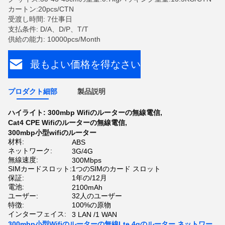
カートン:20pcs/CTN
受渡し時間: 7仕事日
支払条件: D/A、D/P、T/T
供給の能力: 10000pcs/Month
最もよい価格を得なさい
プロダクト細部
製品説明
ハイライト:
300mbp Wifiのルーターの無線電信
,
Cat4 CPE Wifiのルーターの無線電信
,
300mbp小型wifiのルーター
材料:
ABS
ネットワーク:
3G/4G
無線速度:
300Mbps
SIMカードスロット:
1つのSIMのカード スロット
保証:
1年の/12月
電池:
2100mAh
ユーザー:
32人のユーザー
特徴:
100%の原物
インターフェイス:
3 LAN /1 WAN
300mbp小型Wifiのルーターの無線Lte 4gのルーター ネットワー