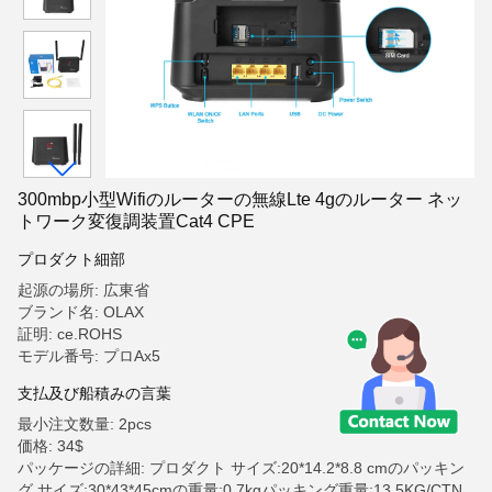
300mbp小型Wifiのルーターの無線Lte 4gのルーター ネッ
トワーク変復調装置Cat4 CPE
プロダクト細部
起源の場所: 広東省
ブランド名: OLAX
証明: ce.ROHS
モデル番号: プロAx5
支払及び船積みの言葉
最小注文数量: 2pcs
価格: 34$
パッケージの詳細: プロダクト サイズ:20*14.2*8.8 cmのパッキン
グ サイズ:30*43*45cmの重量:0.7kgパッキング重量:13.5KG/CTN