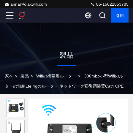
anna@olaxwifi.com
86-15622853785
引用
製品
家へ
>
製品
>
Wifiの携帯用ルーター
>
300mbp小型Wifiのルー
ターの無線Lte 4gのルーター ネットワーク変復調装置Cat4 CPE