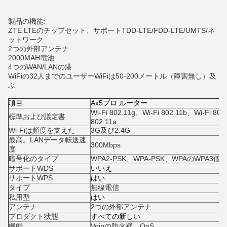
製品の機能:
ZTE LTEのチップセット、サポートTDD-LTE/FDD-LTE/UMTS/ネ
ットワーク
2つの外部アンテナ
2000MAH電池
4つのWAN/LANの港
WiFiの32人までのユーザーWiFiは50-200メートル（障害無し）及
ぶ
項目
Ax5プロ ルーター
Wi-Fi 802.11g、Wi-Fi 802.11b、Wi-Fi 802
標準および議定書
802.11a
Wi-Fiは頻度を支えた
3G及び2.4G
最高。LANデータ転送速
300Mbps
度
暗号化のタイプ
WPA2-PSK、WPA-PSK、WPAのWPA3
サポートWDS
いいえ
サポートWPS
はい
タイプ
無線電信
私用型
はい
アンテナ
2つの外部アンテナ
プロダクト状態
すべての新しい
機能
Voipの防火壁、QoS