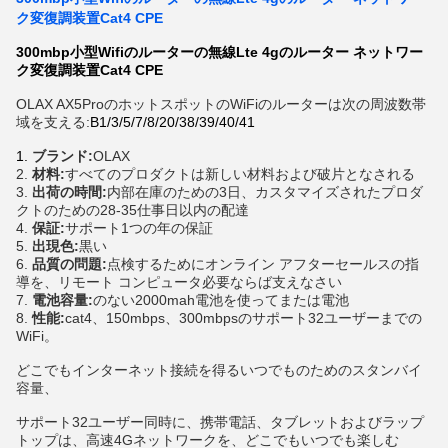
ク変復調装置Cat4 CPE
300mbp小型Wifiのルーターの無線Lte 4gのルーター ネットワー
ク変復調装置Cat4 CPE
OLAX AX5ProのホットスポットのWiFiのルーターは次の周波数帯
域を支える:
B1/3/5/7/8/20/38/39/40/41
1.
ブランド:
OLAX
2. 
材料:
すべてのプロダクトは新しい材料および破片となされる
3. 
出荷の時間:
内部在庫のための3日、カスタマイズされたプロダ
クトのための28-35仕事日以内の配達
4. 
保証:
サポート1つの年の保証
5. 
出現色:
黒い
6. 
品質の問題:
点検するためにオンライン アフターセールスの指
導を、リモート コンピュータ必要ならば支えなさい
7. 
電池容量:
のない2000mah電池を使ってまたは電池
8. 
性能:
cat4、150mbps、300mbpsのサポート32ユーザーまでの
WiFi。
どこでもインターネット接続を得るいつでものためのスタンバイ
容量、
サポート32ユーザー同時に、携帯電話、タブレットおよびラップ
トップは、高速4Gネットワークを、どこでもいつでも楽しむ