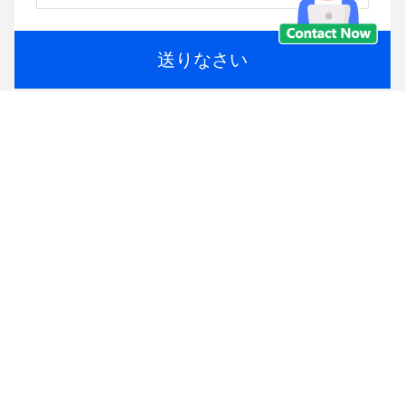
送りなさい
同様の製品
ビデオ
ビデオ
OEM Simカード無線Wifi
OLAX AX6プロ4G小型
のルーターは4Gルーター
CPE WiFiのルーター
RJ45の左舷に取るプロ
4000mahの電池の変復調