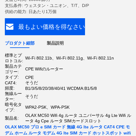
支払条件: ウェスタン・ユニオン、T/T、D/P
供給の能力: 日あたり1万個
最もよい価格を得なさい
プロダクト細部
製品説明
標準とプ
Wi-Fi 802.11b、Wi-Fi 802.11g、Wi-Fi 802.11n
ロトコル:
製品カテ
CPE Wifiのルーター
ゴリー:
タイプ:
CPE
そうだ
CAT4:
頻度:
B1/3/5/8/20/38/40/41 WCDMA:B1/5/8
無線ルー
そうだ
ター:
暗号化タ
WPA2-PSK、WPA-PSK
イプ:
OLAX MC50 Wifi 4g ルータ ユニバーサル 4g Lte Wifi ル
製品名:
ータ 4g Cpe ルータ SIMカードスロット
OLAX MC50 プロ e SIM カード 無線 4G lte ルータ CAT4 CPE モ
デム ホーム ルータ モデム 4G lte SIM カード ホットスポット wifi