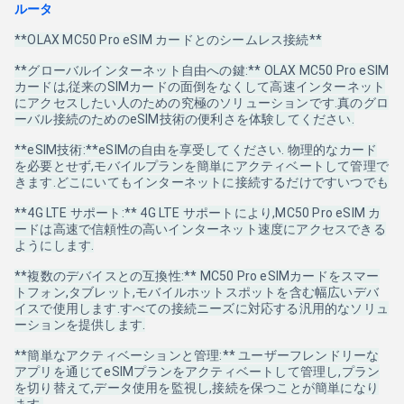
ルータ
**OLAX MC50 Pro eSIM カードとのシームレス接続**
**グローバルインターネット自由への鍵:** OLAX MC50 Pro eSIM
カードは,従来のSIMカードの面倒をなくして高速インターネット
にアクセスしたい人のための究極のソリューションです.真のグロ
ーバル接続のためのeSIM技術の便利さを体験してください.
**eSIM技術:**eSIMの自由を享受してください. 物理的なカード
を必要とせず,モバイルプランを簡単にアクティベートして管理で
きます.どこにいてもインターネットに接続するだけですいつでも
**4G LTE サポート:** 4G LTE サポートにより,MC50 Pro eSIM カ
ードは高速で信頼性の高いインターネット速度にアクセスできる
ようにします.
**複数のデバイスとの互換性:** MC50 Pro eSIMカードをスマー
トフォン,タブレット,モバイルホットスポットを含む幅広いデバ
イスで使用します.すべての接続ニーズに対応する汎用的なソリュ
ーションを提供します.
**簡単なアクティベーションと管理:** ユーザーフレンドリーな
アプリを通じてeSIMプランをアクティベートして管理し,プラン
を切り替えて,データ使用を監視し,接続を保つことが簡単になり