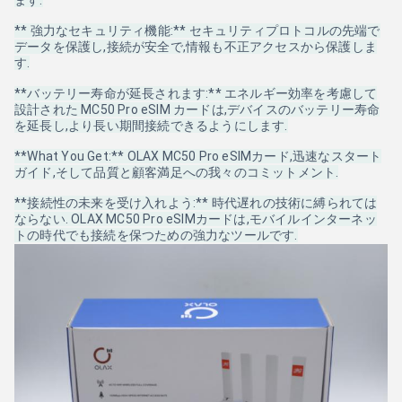
ます.
** 強力なセキュリティ機能:** セキュリティプロトコルの先端で
データを保護し,接続が安全で,情報も不正アクセスから保護しま
す.
**バッテリー寿命が延長されます:** エネルギー効率を考慮して
設計された MC50 Pro eSIM カードは,デバイスのバッテリー寿命
を延長し,より長い期間接続できるようにします.
**What You Get:** OLAX MC50 Pro eSIMカード,迅速なスタート
ガイド,そして品質と顧客満足への我々のコミットメント.
**接続性の未来を受け入れよう:** 時代遅れの技術に縛られては
ならない. OLAX MC50 Pro eSIMカードは,モバイルインターネッ
トの時代でも接続を保つための強力なツールです.