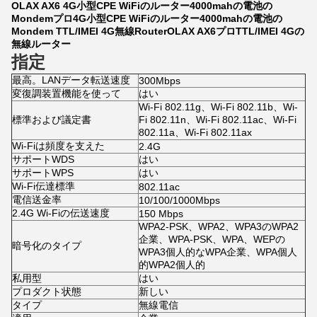
OLAX AX6 4G小型CPE WiFiのルーター4000mahの電池の
Mondemプロ4G小型CPE WiFiのルーター4000mahの電池の
Mondem TTL/IMEI 4G無線RouterOLAX AX6プロTTL/IMEI 4Gの
無線ルーター
指定
最高。LANデータ転送速度
300Mbps
変復調装置機能を使って
はい
Wi-Fi 802.11g、Wi-Fi 802.11b、Wi-
標準および議定書
Fi 802.11n、Wi-Fi 802.11ac、Wi-Fi
802.11a、Wi-Fi 802.11ax
Wi-Fiは頻度を支えた
2.4G
サポートWDS
はい
サポートWPS
はい
Wi-Fi伝達標準
802.11ac
電信送金率
10/100/1000Mbps
2.4G Wi-Fiの伝送速度
150 Mbps
WPA2-PSK、WPA2、WPA3のWPA2
企業、WPA-PSK、WPA、WEPの
暗号化のタイプ
WPA3個人的なWPA企業、WPA個人
的WPA2個人的
私用型
はい
プロダクト状態
新しい
タイプ
無線電信