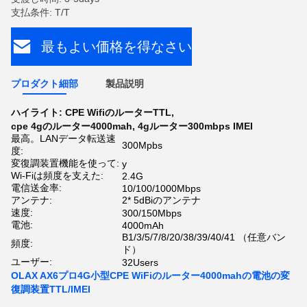
支払条件: T/T
最もよい価格を得なさい
プロダクト細部
製品説明
ハイライト:
CPE WifiのルーターTTL
,
cpe 4gのルーター4000mah
,
4gルーター300mbps IMEI
最高。LANデータ転送速
300Mpbs
度:
変復調装置機能を使って:
y
Wi-Fiは頻度を支えた:
2.4G
電信送金率:
10/100/1000Mbps
アンテナ:
2* 5dBiのアンテナ
速度:
300/150Mbps
電池:
4000mAh
B1/3/5/7/8/20/38/39/40/41 （任意バン
頻度:
ド）
ユーザー:
32Users
OLAX AX6プロ4G小型CPE WiFiのルーター4000mahの電池の変
復調装置TTL/IMEI