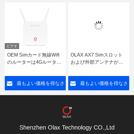
ビデオ
OEM Simカード無線Wifi
OLAX AX7 Simスロット
のルーターは4Gルーター
および外部アンテナが付
RJ45の左舷に取るプロ
いているプロ300Mbps
OLAX AX6を鍵を開けた
CPE Wifiのルーター4
さ
最もよい価格を得なさ
最もよい価格を得なさ
LAN港4gのルーター
い
い
Shenzhen Olax Technology CO.,Ltd