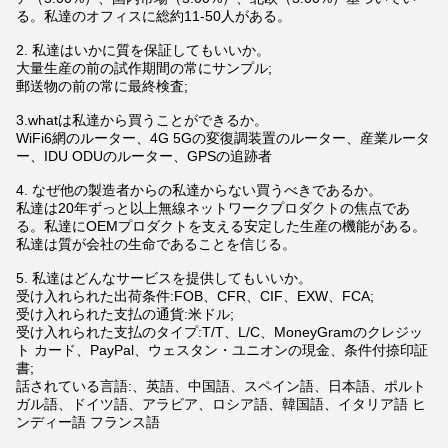
る。私達のオフィスに総約11-50人がある。
2. 私達はいかに質を保証してもいいか。
大量生産の前の試作期間の常にサンプル;
郵送物の前の常に最終検査;
3.whatは私達から買うことができるか。
WiFi6網のルーター、4G 5Gの変復調装置のルーター、産業ルータ
ー、IDU ODUのルーター、GPSの追跡者
4. なぜ他の製造者からの私達からない買うべきであるか。
私達は20年ずっと以上無線ネットワークプロダクトの焦点であ
る。私達にOEMプロダクトを支える安定した生産の機能がある。
私達は質が会社の生命であることを信じる。
5. 私達はどんなサービスを提供してもいいか。
受け入れられた出荷条件:FOB、CFR、CIF、EXW、FCA;
受け入れられた支払の通貨:米ドル;
受け入れられた支払のタイプ:T/T、L/C、MoneyGramのクレジッ
ト カード、PayPal、ウェスタン・ユニオンの現金、条件付捺印証
書;
話されている言語:、英語、中国語、スペイン語、日本語、ポルト
ガル語、ドイツ語、アラビア、ロシア語、韓国語、イタリア語 ヒ
ンディー語 フランス語