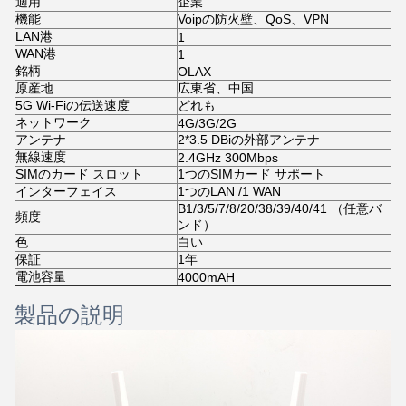
適用
企業
機能
Voipの防火壁、QoS、VPN
LAN港
1
WAN港
1
銘柄
OLAX
原産地
広東省、中国
5G Wi-Fiの伝送速度
どれも
ネットワーク
4G/3G/2G
アンテナ
2*3.5 DBiの外部アンテナ
無線速度
2.4GHz 300Mbps
SIMのカード スロット
1つのSIMカード サポート
インターフェイス
1つのLAN /1 WAN
B1/3/5/7/8/20/38/39/40/41 （任意バ
頻度
ンド）
色
白い
保証
1年
電池容量
4000mAH
製品の説明