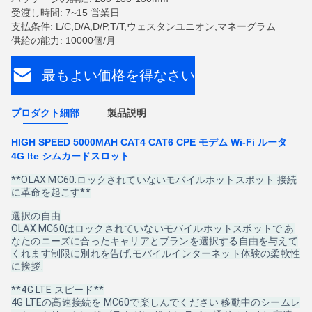
受渡し時間: 7~15 営業日
支払条件: L/C,D/A,D/P,T/T,ウェスタンユニオン,マネーグラム
供給の能力: 10000個/月
最もよい価格を得なさい
プロダクト細部
製品説明
HIGH SPEED 5000MAH CAT4 CAT6 CPE モデム Wi-Fi ルータ
4G lte シムカードスロット
**OLAX MC60:ロックされていないモバイルホットスポット 接続
に革命を起こす**
選択の自由
OLAX MC60はロックされていないモバイルホットスポットで あ
なたのニーズに合ったキャリアとプランを選択する自由を与えて
くれます制限に別れを告げ,モバイルインターネット体験の柔軟性
に挨拶.
**4G LTE スピード**
4G LTEの高速接続を MC60で楽しんでください 移動中のシームレ