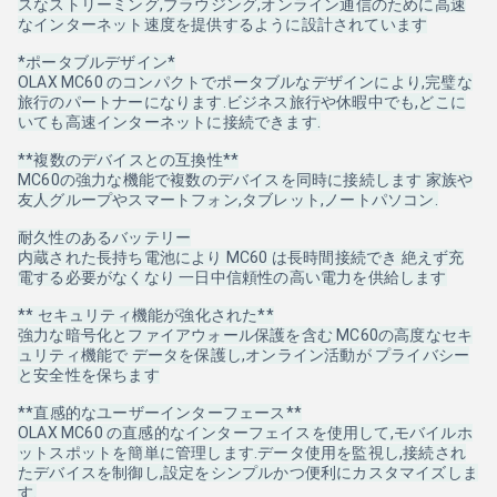
スなストリーミング,ブラウジング,オンライン通信のために高速
なインターネット速度を提供するように設計されています
*ポータブルデザイン*
OLAX MC60 のコンパクトでポータブルなデザインにより,完璧な
旅行のパートナーになります.ビジネス旅行や休暇中でも,どこに
いても高速インターネットに接続できます.
**複数のデバイスとの互換性**
MC60の強力な機能で複数のデバイスを同時に接続します 家族や
友人グループやスマートフォン,タブレット,ノートパソコン.
耐久性のあるバッテリー
内蔵された長持ち電池により MC60 は長時間接続でき 絶えず充
電する必要がなくなり 一日中信頼性の高い電力を供給します
** セキュリティ機能が強化された**
強力な暗号化とファイアウォール保護を含む MC60の高度なセキ
ュリティ機能で データを保護し,オンライン活動が プライバシー
と安全性を保ちます
**直感的なユーザーインターフェース**
OLAX MC60 の直感的なインターフェイスを使用して,モバイルホ
ットスポットを簡単に管理します.データ使用を監視し,接続され
たデバイスを制御し,設定をシンプルかつ便利にカスタマイズしま
す.