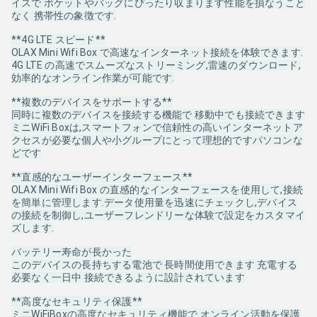
イスで ポケットやバッグにぴったり収まります性能を損なうこと
なく 携帯性の象徴です.
**4G LTE スピード**
OLAX Mini Wifi Box で高速なインターネット接続を体験できます.
4G LTE の高速でスムーズなストリーミング,雷速のダウンロード,
効率的なオンライン作業が可能です.
**複数のデバイスをサポートする**
同時に複数のデバイスを接続する機能で 移動中でも接続できます
ミニWiFi Boxは,スマートフォンで信頼性の高いインターネットア
クセスが必要な個人や小グループにとって理想的ですパソコンな
どです
**直感的なユーザーインターフェース**
OLAX Mini Wifi Box の直感的なインターフェースを使用して,接続
を簡単に管理します.データ使用量を迅速にチェックし,デバイス
の接続を制御し,ユーザーフレンドリーな体験で設定をカスタマイ
ズします.
バッテリー寿命が長かった
このデバイスの長持ちする電池で 長時間使用できます 充電する
必要なく一日中 接続できるように設計されています
**高度なセキュリティ保護**
ミニWiFiBoxの高度なセキュリティ機能で オンライン活動を保護