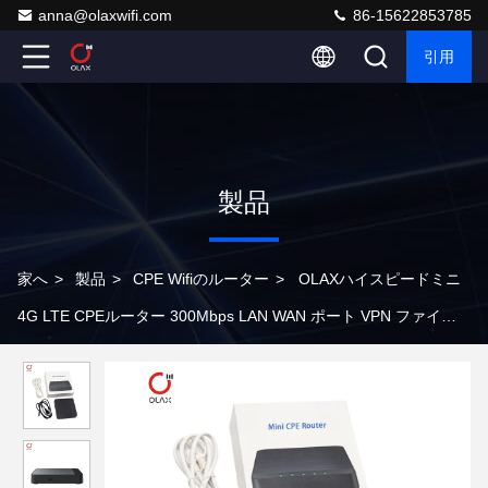
anna@olaxwifi.com
86-15622853785
引用
製品
家へ
>
製品
>
CPE Wifiのルーター
>
OLAXハイスピードミニ
4G LTE CPEルーター 300Mbps LAN WAN ポート VPN ファイア
ウォール QoS WPA2 暗号化 2.4G Wi-Fi 無線ルーター