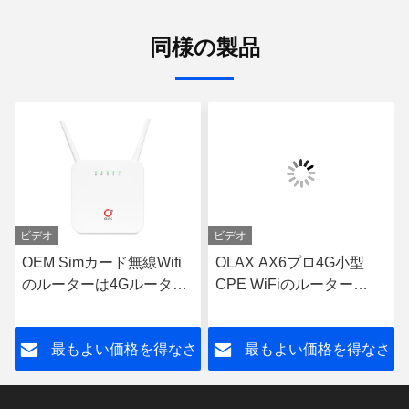
同様の製品
ビデオ
ビデオ
OEM Simカード無線Wifi
OLAX AX6プロ4G小型
のルーターは4Gルーター
CPE WiFiのルーター
RJ45の左舷に取るプロ
4000mahの電池の変復調
OLAX AX6を鍵を開けた
装置TTL/IMEI
さ
最もよい価格を得なさ
最もよい価格を得なさ
い
い