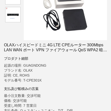
OLAXハイスピードミニ 4G LTE CPEルーター 300Mbps
LAN WAN ポート VPN ファイアウォール QoS WPA2 暗号
化 2.4G Wi-Fi 無線ルーター
プロダクト細部
起源の場所: GUAGNDONG
ブランド名: OLAX
証明: CE, ROHS
モデル番号: T-CPE301K
支払及び船積みの言葉
最小注文数量: 交渉可能
価格: 交渉可能
受渡し時間: 7 営業日
支払条件: ウェスタン・ユニオン、T/T、D/P