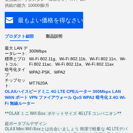
供給の能力: 10000個/月
最もよい価格を得なさい
プロダクト細部
製品説明
最大 LAN デ
300Mbps
ータレート:
標準とプロ
Wi-Fi 802.11g、Wi-Fi 802.11b、Wi-Fi 802.11n、Wi-
トコル:
Fi 802.11ac、Wi-Fi 802.11a、Wi-Fi 802.11ax
暗号化タイ
WPA2-PSK、WPA2
プ:
チップセッ
MT7620A
ト:
OLAXハイスピードミニ 4G LTE CPEルーター 300Mbps LAN
WAN ポート VPN ファイアウォール QoS WPA2 暗号化 2.4G Wi-
Fi 無線ルーター
**OLAX ミニ Wifi Box: ポケットサイズ 4G LTE コンパニオン**
超ポータブルデザイン
OLAX Mini Wifi Boxとは出会いましょう 簡潔で軽量な 4G LTEデバ