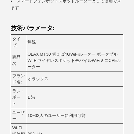
スマートフォンホットスポットルーターとして使用でき
ます
技術パラメータ:
タイ
無線
プ:
OLAX MT30 例えば4GWiFiルーター ポータブル
商品
Wi-FiワイヤレスポケットモバイルWiFiミニCPEル
名:
ーター
ブラン
オラックス
ド名:
ラン・
ポー
1 港
ト:
ユーザ
10~32人のユーザーに利用可能
ー:
Wi-Fi