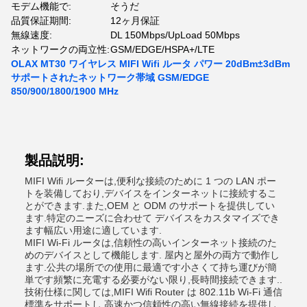
モデム機能で:
そうだ
品質保証期間:
12ヶ月保証
無線速度:
DL 150Mbps/UpLoad 50Mbps
ネットワークの両立性:
GSM/EDGE/HSPA+/LTE
OLAX MT30 ワイヤレス MIFI Wifi ルータ パワー 20dBm±3dBm
サポートされたネットワーク帯域 GSM/EDGE
850/900/1800/1900 MHz
製品説明:
MIFI Wifi ルーターは,便利な接続のために 1 つの LAN ポー
トを装備しており,デバイスをインターネットに接続するこ
とができます.また,OEM と ODM のサポートを提供してい
ます.特定のニーズに合わせて デバイスをカスタマイズでき
ます幅広い用途に適しています.
MIFI Wi-Fi ルータは,信頼性の高いインターネット接続のた
めのデバイスとして機能します. 屋内と屋外の両方で動作し
ます.公共の場所での使用に最適です小さくて持ち運びが簡
単です頻繁に充電する必要がない限り,長時間接続できます..
技術仕様に関しては,MIFI Wifi Router は 802.11b Wi-Fi 通信
標準をサポートし,高速かつ信頼性の高い無線接続を提供し