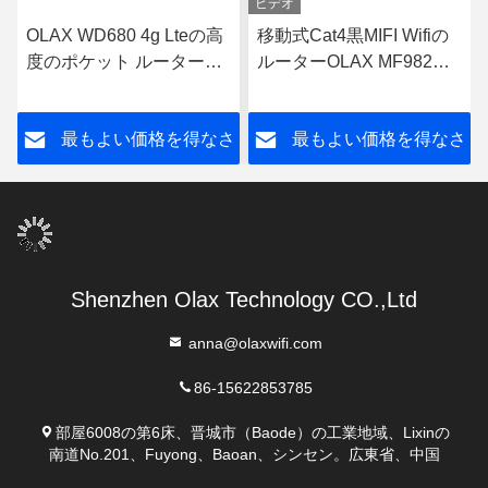
ビデオ
OLAX WD680 4g Lteの高
移動式Cat4黒MIFI Wifiの
度のポケット ルーターの
ルーターOLAX MF982携
携帯用移動式Wifiの変復調
帯用Mifi装置
装置OEM
さ
最もよい価格を得なさ
最もよい価格を得なさ
い
い
Shenzhen Olax Technology CO.,Ltd
anna@olaxwifi.com
86-15622853785
部屋6008の第6床、晋城市（Baode）の工業地域、Lixinの
南道No.201、Fuyong、Baoan、シンセン。広東省、中国