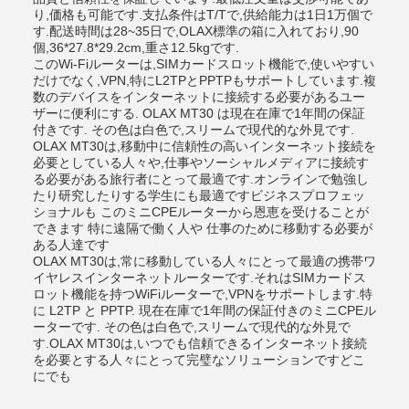
り,価格も可能です.支払条件はT/Tで,供給能力は1日1万個で
す.配送時間は28~35日で,OLAX標準の箱に入れており,90
個,36*27.8*29.2cm,重さ12.5kgです.
このWi-Fiルーターは,SIMカードスロット機能で,使いやすい
だけでなく,VPN,特にL2TPとPPTPもサポートしています.複
数のデバイスをインターネットに接続する必要があるユー
ザーに便利にする. OLAX MT30 は現在在庫で1年間の保証
付きです. その色は白色で,スリームで現代的な外見です.
OLAX MT30は,移動中に信頼性の高いインターネット接続を
必要としている人々や,仕事やソーシャルメディアに接続す
る必要がある旅行者にとって最適です.オンラインで勉強し
たり研究したりする学生にも最適ですビジネスプロフェッ
ショナルも このミニCPEルーターから恩恵を受けることが
できます 特に遠隔で働く人や 仕事のために移動する必要が
ある人達です
OLAX MT30は,常に移動している人々にとって最適の携帯ワ
イヤレスインターネットルーターです.それはSIMカードス
ロット機能を持つWiFiルーターで,VPNをサポートします.特
に L2TP と PPTP. 現在在庫で1年間の保証付きのミニCPEル
ーターです. その色は白色で,スリームで現代的な外見で
す.OLAX MT30は,いつでも信頼できるインターネット接続
を必要とする人々にとって完璧なソリューションですどこ
にでも