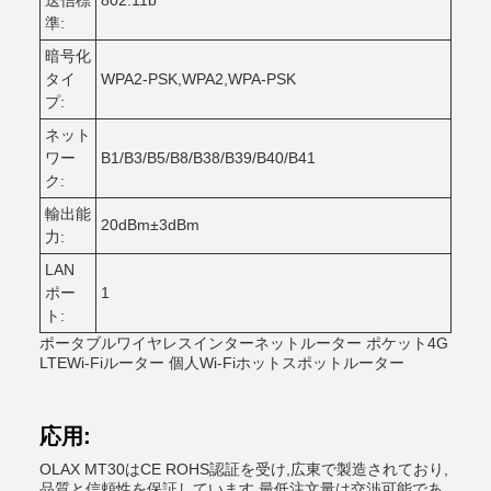
送信標
802.11b
準:
暗号化
タイ
WPA2-PSK,WPA2,WPA-PSK
プ:
ネット
ワー
B1/B3/B5/B8/B38/B39/B40/B41
ク:
輸出能
20dBm±3dBm
力:
LAN
ポー
1
ト:
ポータブルワイヤレスインターネットルーター ポケット4G
LTEWi-Fiルーター 個人Wi-Fiホットスポットルーター
応用:
OLAX MT30はCE ROHS認証を受け,広東で製造されており,
品質と信頼性を保証しています.最低注文量は交渉可能であ