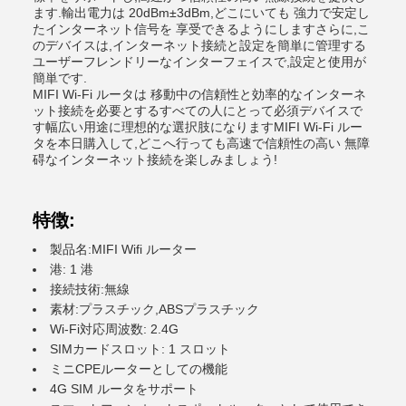
ます.輸出電力は 20dBm±3dBm,どこにいても 強力で安定し
たインターネット信号を 享受できるようにしますさらに,こ
のデバイスは,インターネット接続と設定を簡単に管理する
ユーザーフレンドリーなインターフェイスで,設定と使用が
簡単です.
MIFI Wi-Fi ルータは 移動中の信頼性と効率的なインターネ
ット接続を必要とするすべての人にとって必須デバイスで
す幅広い用途に理想的な選択肢になりますMIFI Wi-Fi ルー
タを本日購入して,どこへ行っても高速で信頼性の高い 無障
碍なインターネット接続を楽しみましょう!
特徴:
製品名:MIFI Wifi ルーター
港: 1 港
接続技術:無線
素材:プラスチック,ABSプラスチック
Wi-Fi対応周波数: 2.4G
SIMカードスロット: 1 スロット
ミニCPEルーターとしての機能
4G SIM ルータをサポート