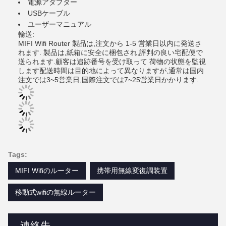
電源アダプター
USBケーブル
ユーザーマニュアル
輸送:
MIFI Wifi Router 製品は,注文から 1-5 営業日以内に発送さ
れます. 製品は,紙箱に安全に梱包され,評判の良い宅配便で
送られます.顧客は追跡番号を受け取って 荷物の状態を監視
します配送時間は目的地によって異なりますが,通常は国内
注文では3~5営業日,国際注文では7~25営業日かかります.
Tags:
MIFI Wifiのルーター
携帯用無線変復調装置
移動式wifiの無線ルーター
連絡先