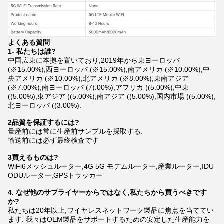
よくある質問
1- 私たちは誰?
中国広東に本拠を置いており,2019年から東ヨーロッパ
(※15.00%),西ヨーロッパ (※15.00%),南アメリカ (※10.00%),中
央アメリカ (※10.00%),北アメリカ (※8.00%),東南アジア
(※7.00%),南ヨーロッパ (7).00%),アフリカ ((5.00%),中東
((5.00%),東アジア ((5.00%),南アジア ((5.00%),国内市場 ((5.00%),
北ヨーロッパ ((3.00%).
2品質を保証するには?
量産前には常に生産前サンプルを採取する.
輸送前には必ず最終検査です
3買えるものは?
WiFi6メッシュルーター,4G 5G モデムルーター,産業ルーター,IDU
ODUルーター,GPSトラッカー
4. なぜ他のサプライヤーからではなく,私たちから買うべきです
か?
私たちは20年以上,ワイヤレスネットワーク製品に焦点を当ててい
ます. 我々はOEM製品をサポートするための安定した生産能力を