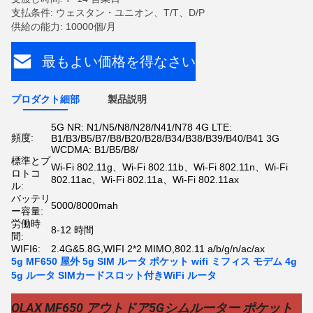
支払条件: ウェスタン・ユニオン、T/T、D/P
供給の能力: 10000個/月
最もよい価格を得なさい
プロダクト細部
製品説明
5G NR: N1/N5/N8/N28/N41/N78 4G LTE:
頻度:
B1/B3/B5/B7/B8/B20/B28/B34/B38/B39/B40/B41 3G
WCDMA: B1/B5/B8/
標準とプ
Wi-Fi 802.11g、Wi-Fi 802.11b、Wi-Fi 802.11n、Wi-Fi
ロトコ
802.11ac、Wi-Fi 802.11a、Wi-Fi 802.11ax
ル:
バッテリ
5000/8000mah
ー容量:
労働時
8-12 時間
間:
WIFI6:
2.4G&5.8G,WIFI 2*2 MIMO,802.11 a/b/g/n/ac/ax
5g MF650 屋外 5g SIM ルータ ポケット wifi ミフィス モデム 4g
5g ルータ SIMカードスロット付きWiFi ルータ
OLAX MF650 アウトドア5Gシムルーター ポケット