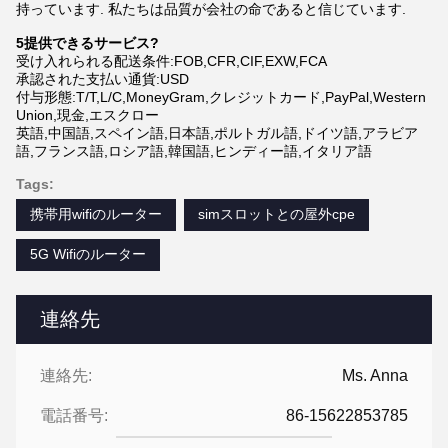
持っています. 私たちは品質が会社の命であると信じています.
5提供できるサービス?
受け入れられる配送条件:FOB,CFR,CIF,EXW,FCA
承認された支払い通貨:USD
付与形態:T/T,L/C,MoneyGram,クレジットカード,PayPal,Western
Union,現金,エスクロー
英語,中国語,スペイン語,日本語,ポルトガル語,ドイツ語,アラビア
語,フランス語,ロシア語,韓国語,ヒンディー語,イタリア語
Tags:
携帯用wifiのルーター
simスロットとの屋外cpe
5G Wifiのルーター
連絡先
連絡先:
Ms. Anna
電話番号:
86-15622853785