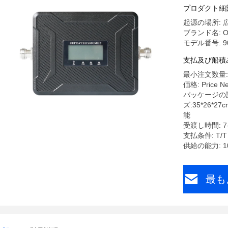
プロダクト細
起源の場所: 
ブランド名: O
モデル番号: 900
支払及び船積
最小注文数量:
価格: Price Ne
パッケージの詳
ズ:35*26*
能
受渡し時間: 7
支払条件: T/T
供給の能力: 100
最も