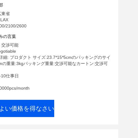
部
広東省
LAX
/2100/2600
みの言葉
 交渉可能
gotiable
細: プロダクト サイズ:23.7*15*5cmのパッキングのサイ
27cmの重量:3kgパッキング重量:交渉可能なカートン:交渉可
-10仕事日
00pcs/month
よい価格を得なさい