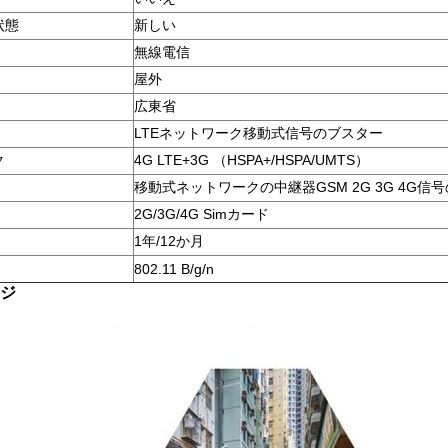
状態
新しい
無線電信
屋外
広東省
LTEネットワーク移動式信号のブスター
ク
4G LTE+3G （HSPA+/HSPA/UMTS）
移動式ネットワークの中継器GSM 2G 3G 4G信
2G/3G/4G Simカード
1年/12か月
802.11 B/g/n
ジ