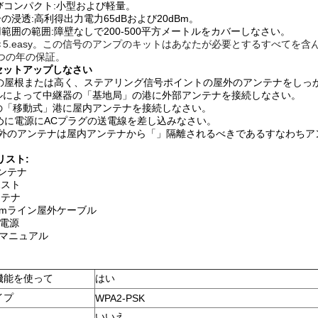
およびコンパクト:小型および軽量。
g信号の浸透:高利得出力電力65dBおよび20dBm。
r適用範囲の範囲:障壁なしで200-500平方メートルをカバーしなさい。
5.easy。この信号のアンプのキットはあなたが必要とするすべてを含
t 1つの年の保証。
セットアップしなさい
の屋根または高く、ステアリング信号ポイントの屋外のアンテナをしっ
ーブルによって中継器の「基地局」の港に外部アンテナを接続しなさい。
継器の「移動式」港に屋内アンテナを接続しなさい。
ために電源にACプラグの送電線を差し込みなさい。
ト:屋外のアンテナは屋内アンテナから「」隔離されるべきであるすなわち
リスト:
rアンテナ
eホスト
アンテナ
5つのmライン屋外ケーブル
mの電源
tionマニュアル
機能を使って
はい
イプ
WPA2-PSK
いいえ