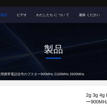
製品
ビデオ
わたしたち に つい て
連絡 ください
製品
携帯用携帯電話信号のブスター900MHz 2100MHz 2600MHz
2g 3g
ー900MHz