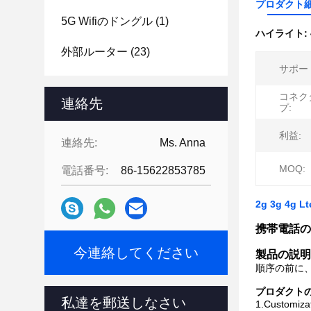
プロダクト
5G Wifiのドングル
(1)
ハイライト:
外部ルーター
(23)
サポー
コネク
連絡先
プ:
利益:
連絡先:
Ms. Anna
MOQ:
電話番号:
86-15622853785
2g 3g 4g
携帯電話の移
今連絡してください
製品の説明
順序の前に
プロダクトの
私達を郵送しなさい
1.Customi