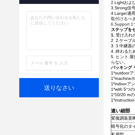
2.Light
3.Stron
4.Large
取付けるべき
6.Suppor
ステップを
1.
受け入れ
2. 2.ケ
3. 3.中
4. 終わる
5. ヒン
らない。
パッキング 
1*outdoo
1*machin
1*indoor
送りなさい
1*with 
1*10/20 
1*instruc
速い細部
変復調装置
暗号化のタ
私用型