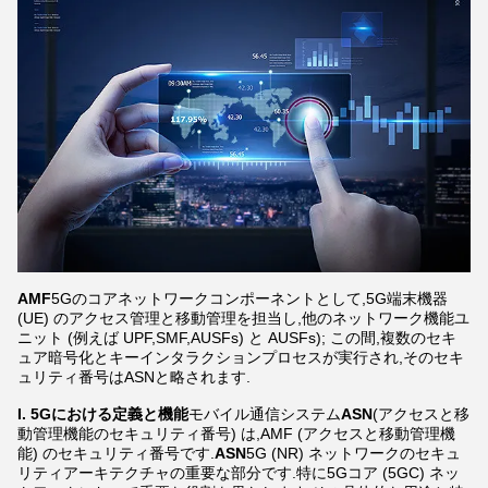
AMF
5Gのコアネットワークコンポーネントとして,5G端末機器
(UE) のアクセス管理と移動管理を担当し,他のネットワーク機能ユ
ニット (例えば UPF,SMF,AUSFs) と AUSFs); この間,複数のセキ
ュア暗号化とキーインタラクションプロセスが実行され,そのセキ
ュリティ番号はASNと略されます.
I. 5Gにおける定義と機能
モバイル通信システム
ASN
(アクセスと移
動管理機能のセキュリティ番号) は,AMF (アクセスと移動管理機
能) のセキュリティ番号です.
ASN
5G (NR) ネットワークのセキュ
リティアーキテクチャの重要な部分です.特に5Gコア (5GC) ネッ