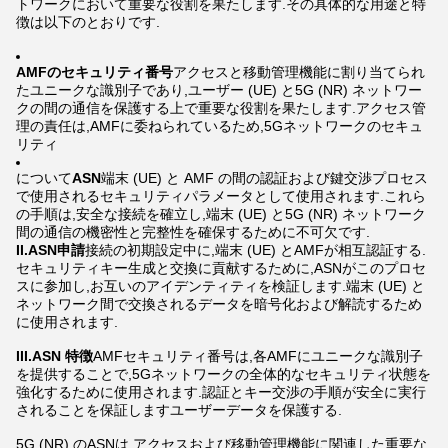
トワークにおいて重要な役割を果たします.その具体的な用途と特
徴は以下のとおりです.
AMFのセキュリティ番号
アクセスと移動管理機能に割り当てられ
たユニークな識別子であり,ユーザー (UE) と5G (NR) ネットワー
クの間の通信を保護する上で重要な役割を果たします.アクセス管
理の責任は,AMFに委ねられているため,5Gネットワークのセキュ
リティ
について
ASN
端末 (UE) と AMF の間の認証および鍵交渉プロセス
で使用されるセキュリティパラメータとして使用されます.これら
の手順は,安全な接続を確立し,端末 (UE) と5G (NR) ネットワーク
間の通信の機密性と完整性を確保するために不可欠です.
II.ASN申請
接続の初期設定中に,端末 (UE) とAMFが相互認証する.
セキュリティキー生成と交換に貢献するために,ASNがこのプロセ
スに参加し,お互いのアイデンティティを検証します.端末 (UE) と
ネットワーク間で交換されるデータを暗号化および解読するため
に使用されます.
III.ASN 特徴
AMFセキュリティ番号は,各AMFにユニークな識別子
を提供することで,5Gネットワークの全体的なセキュリティ状態を
強化するために使用されます.認証とキー交渉の手順が安全に実行
されることを保証しますユーザーデータを保護する.
5G (NR) のASNは,アクセスおよび移動管理機能に関連した重要な