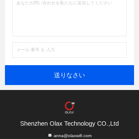
送りなさい
Shenzhen Olax Technology CO.,Ltd
anna@olaxwifi.com