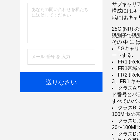
サブキャリ
構成には,キ
成には,キャ
25G (N
識別子で識
その 中 に は
5Gキャ
ートする.
FR1 (R
FR1帯域
FR2 (R
送りなさい
3、FR1 
クラスA:
ド番号とパラメ
すべてのバ
クラスB:
100MHz
クラスC:
20〜100M
クラスD: