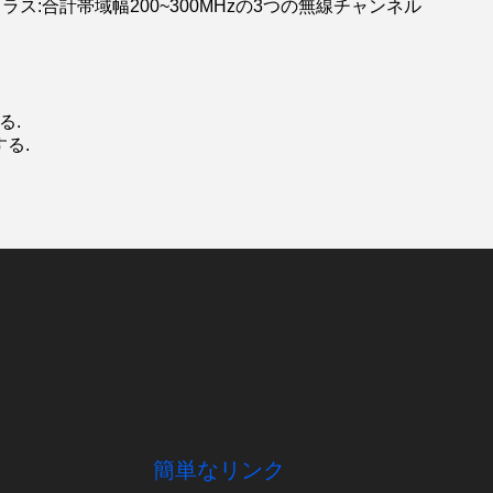
ラス:合計帯域幅200~300MHzの3つの無線チャンネル
る.
する.
簡単なリンク