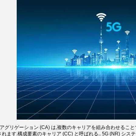
アグリゲーション (CA) は,複数のキャリアを組み合わせること
ます.構成要素のキャリア (CC) と呼ばれる.. 5G (NR) シ