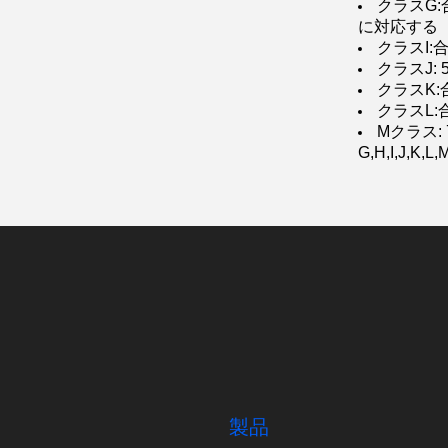
クラスG:
に対応する
クラスI:
クラスJ:
クラスK:
クラスL:
Mクラス:
G,H,I,J
製品