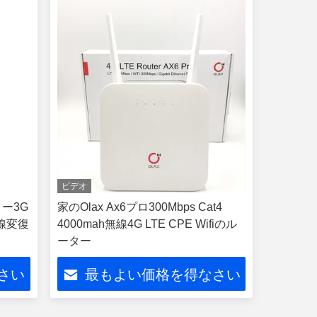
ビデオ
ーター3G
家のOlax Ax6プロ300Mbps Cat4
線変復
4000mah無線4G LTE CPE Wifiのル
ーター
さい
最もよい価格を得なさい