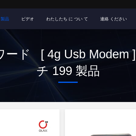
製品
ビデオ
わたしたち に つい て
連絡 ください
ード [ 4g Usb Modem 
チ 199 製品