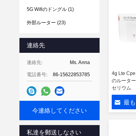
5G Wifiのドングル
(1)
外部ルーター
(23)
連絡先
連絡先:
Ms. Anna
4g Lte 
電話番号:
86-15622853785
のルーターの
セリウム
最も
今連絡してください
私達を郵送しなさい