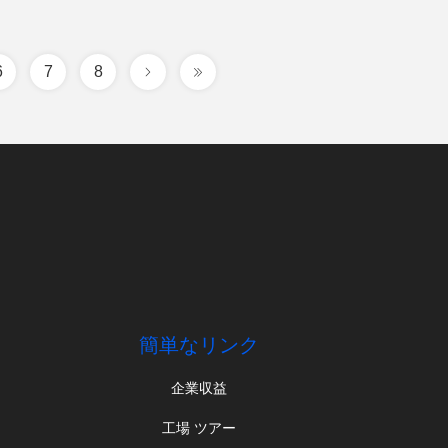
6
7
8
簡単なリンク
企業収益
工場 ツアー