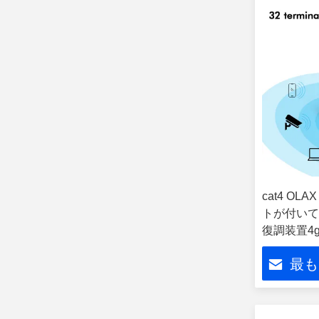
cat4 OL
トが付いて
復調装置4
最も