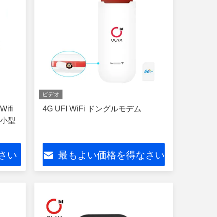
ビデオ
ifi
4G UFI WiFi ドングルモデム
い小型
さい
最もよい価格を得なさい