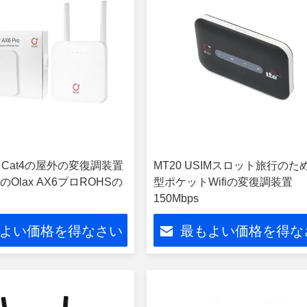
Cpe Cat4の屋外の変復調装置
MT20 USIMスロット旅行のた
Olax AX6プロROHSの
型ポケットWifiの変復調装置
150Mbps
よい価格を得なさい
最もよい価格を得な