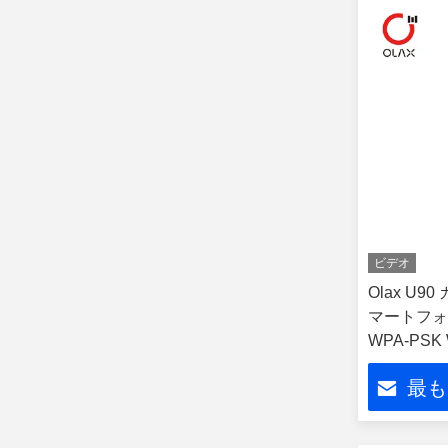
ビデオ
Olax U
マートフォン
WPA-PSK
ー PC用
最も