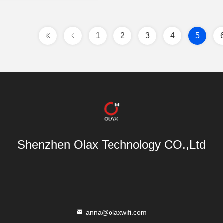
1
2
3
4
5
Shenzhen Olax Technology CO.,Ltd
anna@olaxwifi.com