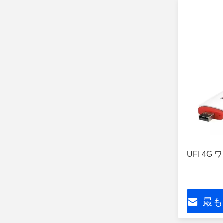
UFI 4G
最も